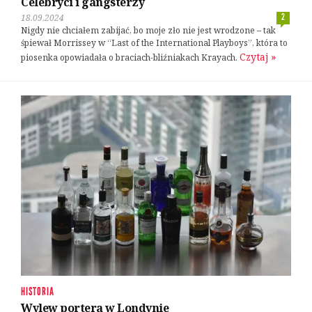
Celebryci i gangsterzy
18.09.2024
2
Nigdy nie chciałem zabijać, bo moje zło nie jest wrodzone – tak
śpiewał Morrissey w “Last of the International Playboys”, która to
Czytaj »
piosenka opowiadała o braciach-bliźniakach Krayach.
HISTORIA
Wylew portera w Londynie