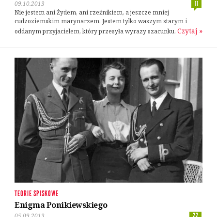
09.10.2013
11
Nie jestem ani Żydem, ani rzeźnikiem, a jeszcze mniej
cudzoziemskim marynarzem. Jestem tylko waszym starym i
Czytaj »
oddanym przyjacielem, który przesyła wyrazy szacunku.
TEORIE SPISKOWE
Enigma Ponikiewskiego
05.09.2013
22