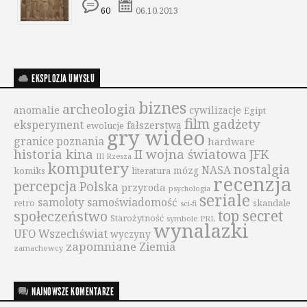
60
06.10.2013
EKSPLOZJA UMYSŁU
biznes
archeologia
anomalie
cywilizacje
Egipt
film
gadżety
eksperyment
fałszerstwa
ewolucje
gry wideo
granice poznania
hardware
historia kina
II wojna światowa
JFK
III Rzesza
komputery
nostalgia
NASA
mózg
komiks
literatura
recenzja
percepcja
Polska
przyroda
psychologia
seriale
samoloty
samoświadomość
retro
skandale
sci-fi
top secret
społeczeństwo
Starożytność
symbole PRL
wynalazki
UFO
Wszechświat
wyczyny
zapomniane
Ziemia
zamachowcy
NAJNOWSZE KOMENTARZE