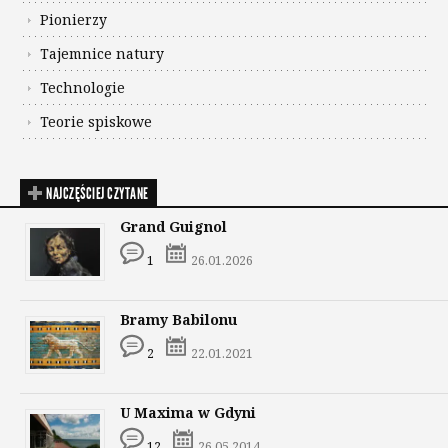
Pionierzy
Tajemnice natury
Technologie
Teorie spiskowe
NAJCZĘŚCIEJ CZYTANE
Grand Guignol
1
26.01.2026
Bramy Babilonu
2
22.01.2021
U Maxima w Gdyni
12
26.05.2014