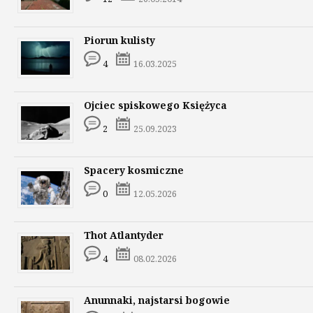
Piorun kulisty
4
16.03.2025
Ojciec spiskowego Księżyca
2
25.09.2023
Spacery kosmiczne
0
12.05.2026
Thot Atlantyder
4
08.02.2026
Anunnaki, najstarsi bogowie