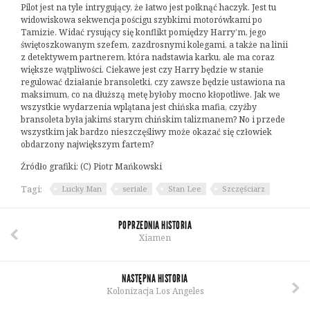
Pilot jest na tyle intrygujący, że łatwo jest połknąć haczyk. Jest tu
widowiskowa sekwencja pościgu szybkimi motorówkami po
Tamizie. Widać rysujący się konflikt pomiędzy Harry’m, jego
świętoszkowanym szefem, zazdrosnymi kolegami, a także na linii
z detektywem partnerem, która nadstawia karku, ale ma coraz
większe wątpliwości. Ciekawe jest czy Harry będzie w stanie
regulować działanie bransoletki, czy zawsze będzie ustawiona na
maksimum, co na dłuższą metę byłoby mocno kłopotliwe. Jak we
wszystkie wydarzenia wplątana jest chińska mafia, czyżby
bransoleta była jakimś starym chińskim talizmanem? No i przede
wszystkim jak bardzo nieszczęśliwy może okazać się człowiek
obdarzony największym fartem?
Źródło grafiki: (C) Piotr Mańkowski
Tagi:
Lucky Man
seriale
Stan Lee
Szczęściarz
POPRZEDNIA HISTORIA
Xiamen
NASTĘPNA HISTORIA
Kolonizacja Los Angeles