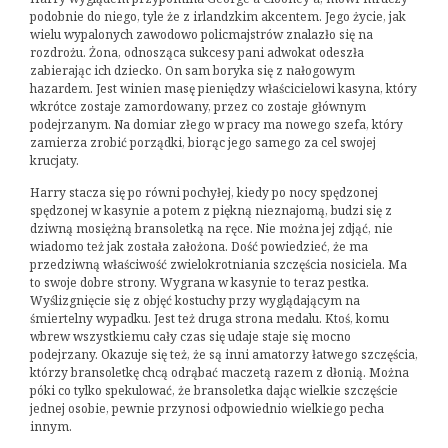
podobnie do niego, tyle że z irlandzkim akcentem. Jego życie, jak
wielu wypalonych zawodowo policmajstrów znalazło się na
rozdrożu. Żona, odnosząca sukcesy pani adwokat odeszła
zabierając ich dziecko. On sam boryka się z nałogowym
hazardem. Jest winien masę pieniędzy właścicielowi kasyna, który
wkrótce zostaje zamordowany, przez co zostaje głównym
podejrzanym. Na domiar złego w pracy ma nowego szefa, który
zamierza zrobić porządki, biorąc jego samego za cel swojej
krucjaty.
Harry stacza się po równi pochyłej, kiedy po nocy spędzonej
spędzonej w kasynie a potem z piękną nieznajomą, budzi się z
dziwną mosiężną bransoletką na ręce. Nie można jej zdjąć, nie
wiadomo też jak została założona. Dość powiedzieć, że ma
przedziwną właściwość zwielokrotniania szczęścia nosiciela. Ma
to swoje dobre strony. Wygrana w kasynie to teraz pestka.
Wyślizgnięcie się z objęć kostuchy przy wyglądającym na
śmiertelny wypadku. Jest też druga strona medalu. Ktoś, komu
wbrew wszystkiemu cały czas się udaje staje się mocno
podejrzany. Okazuje się też, że są inni amatorzy łatwego szczęścia,
którzy bransoletkę chcą odrąbać maczetą razem z dłonią. Można
póki co tylko spekulować, że bransoletka dając wielkie szczęście
jednej osobie, pewnie przynosi odpowiednio wielkiego pecha
innym.