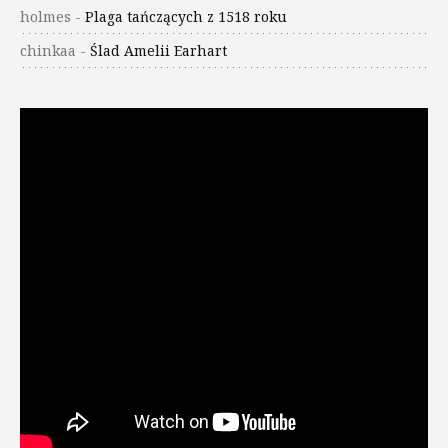
holmes
-
Plaga tańczących z 1518 roku
chinkaa
-
Ślad Amelii Earhart