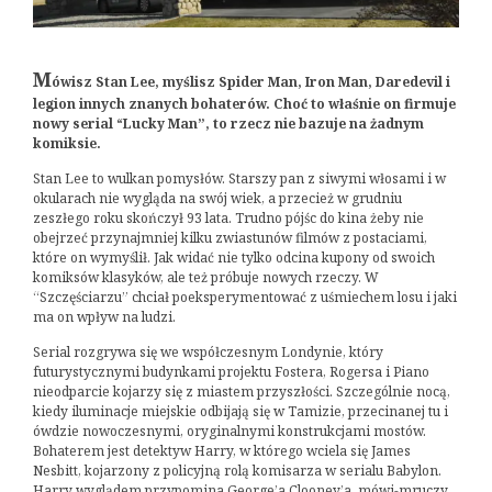
M
ówisz Stan Lee, myślisz Spider Man, Iron Man, Daredevil i
legion innych znanych bohaterów. Choć to właśnie on firmuje
nowy serial “Lucky Man”, to rzecz nie bazuje na żadnym
komiksie.
Stan Lee to wulkan pomysłów. Starszy pan z siwymi włosami i w
okularach nie wygląda na swój wiek, a przecież w grudniu
zeszłego roku skończył 93 lata. Trudno pójśc do kina żeby nie
obejrzeć przynajmniej kilku zwiastunów filmów z postaciami,
które on wymyślił. Jak widać nie tylko odcina kupony od swoich
komiksów klasyków, ale też próbuje nowych rzeczy. W
“Szczęściarzu” chciał poeksperymentować z uśmiechem losu i jaki
ma on wpływ na ludzi.
Serial rozgrywa się we współczesnym Londynie, który
futurystycznymi budynkami projektu Fostera, Rogersa i Piano
nieodparcie kojarzy się z miastem przyszłości. Szczególnie nocą,
kiedy iluminacje miejskie odbijają się w Tamizie, przecinanej tu i
ówdzie nowoczesnymi, oryginalnymi konstrukcjami mostów.
Bohaterem jest detektyw Harry, w którego wciela się James
Nesbitt, kojarzony z policyjną rolą komisarza w serialu Babylon.
Harry wyglądem przypomina George’a Clooney’a, mówi-mruczy