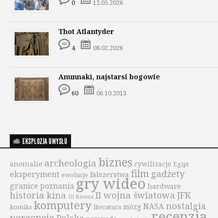
0
12.05.2026
Thot Atlantyder
4
08.02.2026
Anunnaki, najstarsi bogowie
60
06.10.2013
EKSPLOZJA UMYSŁU
biznes
archeologia
anomalie
cywilizacje
Egipt
film
gadżety
eksperyment
fałszerstwa
ewolucje
gry wideo
granice poznania
hardware
historia kina
II wojna światowa
JFK
III Rzesza
komputery
nostalgia
NASA
mózg
komiks
literatura
recenzja
percepcja