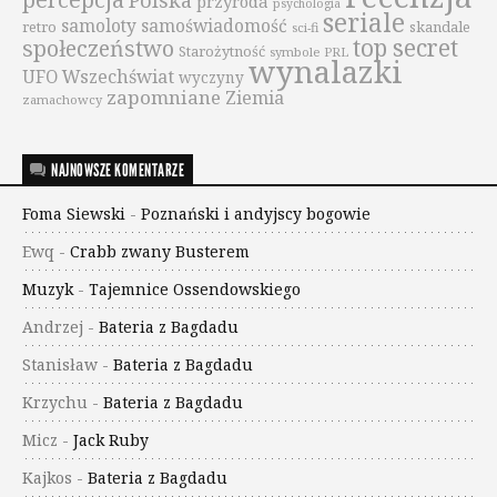
Polska
przyroda
psychologia
seriale
samoloty
samoświadomość
retro
skandale
sci-fi
top secret
społeczeństwo
Starożytność
symbole PRL
wynalazki
UFO
Wszechświat
wyczyny
zapomniane
Ziemia
zamachowcy
NAJNOWSZE KOMENTARZE
Foma Siewski
-
Poznański i andyjscy bogowie
Ewq
-
Crabb zwany Busterem
Muzyk
-
Tajemnice Ossendowskiego
Andrzej
-
Bateria z Bagdadu
Stanisław
-
Bateria z Bagdadu
Krzychu
-
Bateria z Bagdadu
Micz
-
Jack Ruby
Kajkos
-
Bateria z Bagdadu