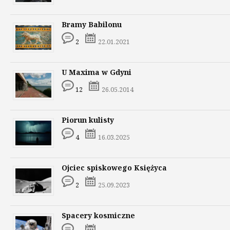
Bramy Babilonu
2
22.01.2021
U Maxima w Gdyni
12
26.05.2014
Piorun kulisty
4
16.03.2025
Ojciec spiskowego Księżyca
2
25.09.2023
Spacery kosmiczne