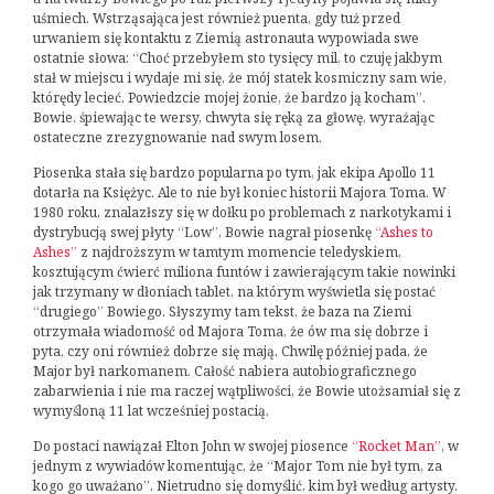
uśmiech. Wstrząsająca jest również puenta, gdy tuż przed
urwaniem się kontaktu z Ziemią astronauta wypowiada swe
ostatnie słowa: “Choć przebyłem sto tysięcy mil, to czuję jakbym
stał w miejscu i wydaje mi się, że mój statek kosmiczny sam wie,
którędy lecieć. Powiedzcie mojej żonie, że bardzo ją kocham”.
Bowie, śpiewając te wersy, chwyta się ręką za głowę, wyrażając
ostateczne zrezygnowanie nad swym losem.
Piosenka stała się bardzo popularna po tym, jak ekipa Apollo 11
dotarła na Księżyc. Ale to nie był koniec historii Majora Toma. W
1980 roku, znalazłszy się w dołku po problemach z narkotykami i
dystrybucją swej płyty “Low”, Bowie nagrał piosenkę
“Ashes to
Ashes”
z najdroższym w tamtym momencie teledyskiem,
kosztującym ćwierć miliona funtów i zawierającym takie nowinki
jak trzymany w dłoniach tablet, na którym wyświetla się postać
“drugiego” Bowiego. Słyszymy tam tekst, że baza na Ziemi
otrzymała wiadomość od Majora Toma, że ów ma się dobrze i
pyta, czy oni również dobrze się mają. Chwilę później pada, że
Major był narkomanem. Całość nabiera autobiograficznego
zabarwienia i nie ma raczej wątpliwości, że Bowie utożsamiał się z
wymyśloną 11 lat wcześniej postacią.
Do postaci nawiązał Elton John w swojej piosence
“Rocket Man”
, w
jednym z wywiadów komentując, że “Major Tom nie był tym, za
kogo go uważano”. Nietrudno się domyślić, kim był według artysty.