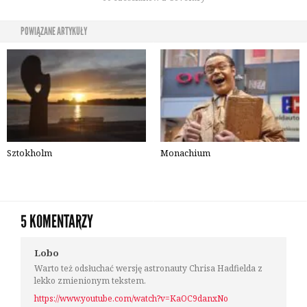
POWIĄZANE ARTYKUŁY
Sztokholm
Monachium
5 KOMENTARZY
Lobo
Warto też odsłuchać wersję astronauty Chrisa Hadfielda z
lekko zmienionym tekstem.
https://www.youtube.com/watch?v=KaOC9danxNo