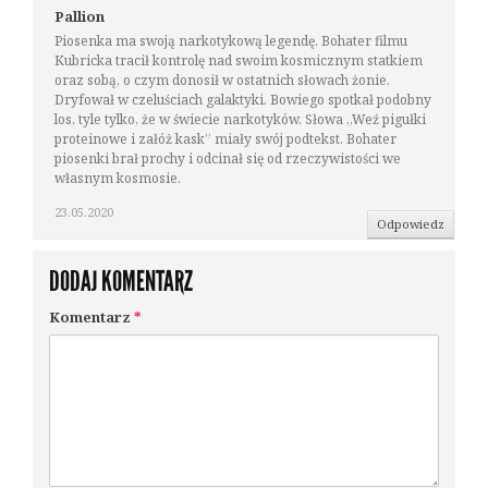
Pallion
Piosenka ma swoją narkotykową legendę. Bohater filmu
Kubricka tracił kontrolę nad swoim kosmicznym statkiem
oraz sobą, o czym donosił w ostatnich słowach żonie.
Dryfował w czeluściach galaktyki. Bowiego spotkał podobny
los, tyle tylko, że w świecie narkotyków. Słowa „Weź pigułki
proteinowe i załóż kask” miały swój podtekst. Bohater
piosenki brał prochy i odcinał się od rzeczywistości we
własnym kosmosie.
23.05.2020
Odpowiedz
DODAJ KOMENTARZ
Komentarz
*