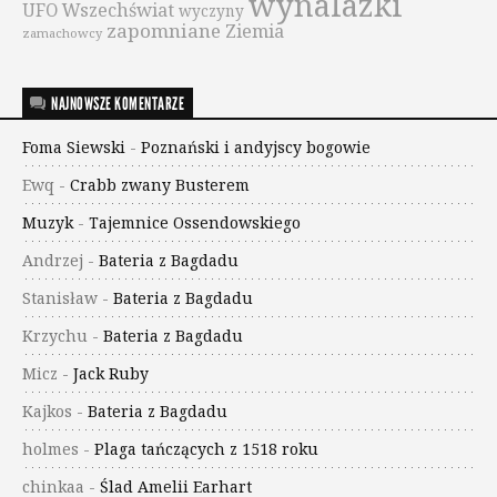
wynalazki
UFO
Wszechświat
wyczyny
zapomniane
Ziemia
zamachowcy
NAJNOWSZE KOMENTARZE
Foma Siewski
-
Poznański i andyjscy bogowie
Ewq
-
Crabb zwany Busterem
Muzyk
-
Tajemnice Ossendowskiego
Andrzej
-
Bateria z Bagdadu
Stanisław
-
Bateria z Bagdadu
Krzychu
-
Bateria z Bagdadu
Micz
-
Jack Ruby
Kajkos
-
Bateria z Bagdadu
holmes
-
Plaga tańczących z 1518 roku
chinkaa
-
Ślad Amelii Earhart