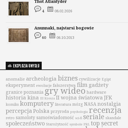
Thot Atlantyder
4
08.02.2026
Anunnaki, najstarsi bogowie
60
06.10.2013
EKSPLOZJA UMYSŁU
biznes
archeologia
anomalie
cywilizacje
Egipt
film
gadżety
eksperyment
fałszerstwa
ewolucje
gry wideo
granice poznania
hardware
historia kina
II wojna światowa
JFK
III Rzesza
komputery
nostalgia
NASA
mózg
komiks
literatura
recenzja
percepcja
Polska
przyroda
psychologia
seriale
samoloty
samoświadomość
retro
skandale
sci-fi
top secret
społeczeństwo
Starożytność
symbole PRL