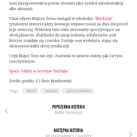
Inni interpretowali tę postać również jako symbol autodestrukcji
albo alienacji.
Finał odysei Majora Toma nastąpił w teledysku
“Blackstar”
,
tytułowym utworze płyty Bowiego wypuszczonej na dwa dni przed
jego śmiercią. Widzimy tam ciało astronauty spoczywające na
obcej planecie. Podchodzi do niego kobieta, uchyla hełm, pod
którym znajduje się czaszka. Zostaje ona wydobyta, stając się
elementem kultu obcej cywilizacji.
Czyli Major Tom nie żyje. Zarówno w świecie mitów, jak i w tym
rzeczywistym.
Space Oddity w serwisie YouTube
Źródło grafiki: (C) Piotr Mańkowski
Tagi:
ikony
muzyka
społeczeństwo
POPRZEDNIA HISTORIA
Bąble Fermiego
NASTĘPNA HISTORIA
60 sześcianów z Coventry