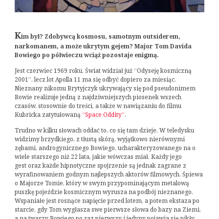
K
im był? Zdobywcą kosmosu, samotnym outsiderem,
narkomanem, a może ukrytym gejem? Major Tom Davida
Bowiego po półwieczu wciąż pozostaje enigmą.
Jest czerwiec 1969 roku. Świat widział już “Odyseję kosmiczną
2001”, lecz lot Apolla 11 ma się odbyć dopiero za miesiąc.
Nieznany nikomu Brytyjczyk ukrywający się pod pseudonimem
Bowie realizuje jedną z najdziwniejszych piosenek wszech
czasów, stosownie do treści, a także w nawiązaniu do filmu
Kubricka zatytułowaną
“Space Oddity”
.
Trudno w kilku słowach oddać to, co się tam dzieje. W teledysku
widzimy brzydkiego, z tłustą skórą, wyjątkowo nierównymi
zębami, androgynicznego Bowiego, ucharakteryzowanego na o
wiele starszego niż 22 lata, jakie wówczas miał. Każdy jego
gest oraz każde hipnotyczne spojrzenie są jednak zagrane z
wyrafinowaniem godnym najlepszych aktorów filmowych. Śpiewa
o Majorze Tomie, który w swym przypominającym metalową
puszkę pojeździe kosmicznym wyrusza na podbój nieznanego.
Wspaniałe jest rosnące napięcie przed lotem, a potem ekstaza po
starcie, gdy Tom wygłasza swe pierwsze słowa do bazy na Ziemi,
a na twarzy Bowiego po raz pierwszy i jedyny pojawia się nikły