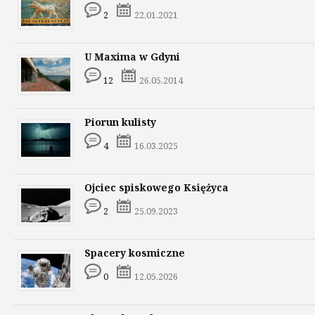
2
22.01.2021
U Maxima w Gdyni
12
26.05.2014
Piorun kulisty
4
16.03.2025
Ojciec spiskowego Księżyca
2
25.09.2023
Spacery kosmiczne
0
12.05.2026