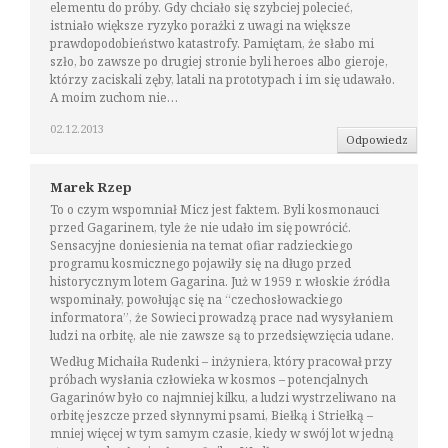
elementu do próby. Gdy chciało się szybciej polecieć,
istniało większe ryzyko porażki z uwagi na większe
prawdopodobieństwo katastrofy. Pamiętam, że słabo mi
szło, bo zawsze po drugiej stronie byli heroes albo gieroje,
którzy zaciskali zęby, latali na prototypach i im się udawało.
A moim zuchom nie…
02.12.2013
Odpowiedz
Marek Rzep
To o czym wspomniał Micz jest faktem. Byli kosmonauci
przed Gagarinem, tyle że nie udało im się powrócić.
Sensacyjne doniesienia na temat ofiar radzieckiego
programu kosmicznego pojawiły się na długo przed
historycznym lotem Gagarina. Już w 1959 r. włoskie źródła
wspominały, powołując się na “czechosłowackiego
informatora”, że Sowieci prowadzą prace nad wysyłaniem
ludzi na orbitę, ale nie zawsze są to przedsięwzięcia udane.
Według Michaiła Rudenki – inżyniera, który pracował przy
próbach wysłania człowieka w kosmos – potencjalnych
Gagarinów było co najmniej kilku, a ludzi wystrzeliwano na
orbitę jeszcze przed słynnymi psami, Biełką i Striełką –
mniej więcej w tym samym czasie, kiedy w swój lot w jedną