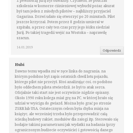
Z pewnością Jurij był odważny. Czytałem, że podczas
szkolenia w komorze ciśnieniowej wybuchł pożar, akurat
był tam jeden z młodych pilotów – najbliższy przyjaciel
Gagarina. Drzwi udało się otworzyć po 20 minutach. Pilot
jeszcze krzyczał. Potem przez 8 godzin umierał w
szpitalu, a przez cały ten czas przy jego łóżku siedział
Jurij. Po takiej tragedii wejść na Wostoka – naprawdę
szacun.
14.01.2019
Odpowiedz
Hubi
Dawno temu wpadła mi w ręce linka do nagrania, na
którym podobno był zapis ostatnich chwil lotu pojazdu,
którego pilot nie przeżył. Ktoś analizując coś, co podobno
było oddechem pilota stwierdził, że był to atak serca.
Oficjalnie taki start nie jest oczywiście nigdzie opisany.
Około 1990 roku kolega miał grę na PC, w której brało się
udział w wyścigu do gwiazd. Można było grać po stronie
ZSRR lub USA. Ostatecznym celem była chyba misja na
księżyc, ale wcześniej trzeba było przeprowadzić całą
ścieżkę budowy rakiet, modułów dla załogi itp. Sterowało się
bodajże takimi parametrami jak wydatki na badania (przy
ograniczonym budżecie oczywiście) i gotowością danego