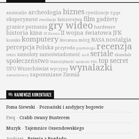
biznes
archeologia
anomalie
cywilizacje
Egipt
film
gadżety
eksperyment
fałszerstwa
ewolucje
gry wideo
granice poznania
hardware
historia kina
II wojna światowa
JFK
III Rzesza
komputery
nostalgia
NASA
mózg
komiks
literatura
recenzja
percepcja
Polska
przyroda
psychologia
seriale
samoloty
samoświadomość
retro
skandale
sci-fi
top secret
społeczeństwo
Starożytność
symbole PRL
wynalazki
UFO
Wszechświat
wyczyny
zapomniane
Ziemia
zamachowcy
NAJNOWSZE KOMENTARZE
Foma Siewski
-
Poznański i andyjscy bogowie
Ewq
-
Crabb zwany Busterem
Muzyk
-
Tajemnice Ossendowskiego
Andrzej
-
Bateria z Bagdadu