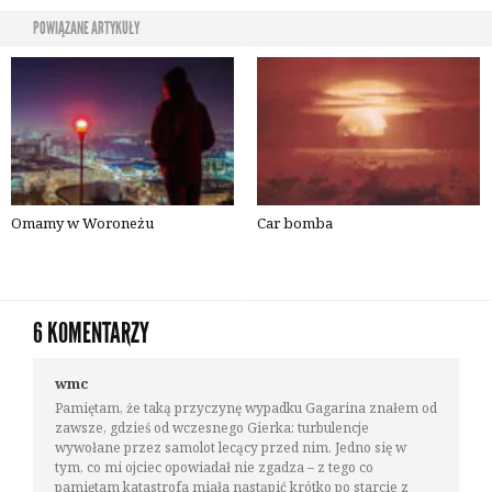
POWIĄZANE ARTYKUŁY
Omamy w Woroneżu
Car bomba
6 KOMENTARZY
wmc
Pamiętam, że taką przyczynę wypadku Gagarina znałem od
zawsze, gdzieś od wczesnego Gierka: turbulencje
wywołane przez samolot lecący przed nim. Jedno się w
tym, co mi ojciec opowiadał nie zgadza – z tego co
pamiętam katastrofa miała nastąpić krótko po starcie z