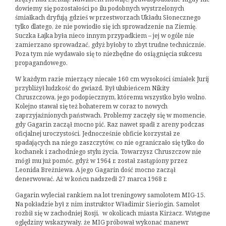
dowiemy się pozostałości po ilu podobnych wystrzelonych
śmiałkach dryfują gdzieś w przestworzach Układu Słonecznego
tylko dlatego, że nie powiodło się ich sprowadzenie na Ziemię.
Suczka Łajka była nieco innym przypadkiem – jej w ogóle nie
zamierzano sprowadzać, gdyż byłoby to zbyt trudne technicznie.
Poza tym nie wydawało się to niezbędne do osiągnięcia sukcesu
propagandowego.
W każdym razie mierzący niecałe 160 cm wysokości śmiałek Jurij
przybliżył ludzkość do gwiazd. Był ulubieńcem Nikity
Chruszczowa, jego podopiecznym, któremu wszystko było wolno.
Kolejno stawał się też bohaterem w coraz to nowych
zaprzyjaźnionych państwach. Problemy zaczęły się w momencie,
gdy Gagarin zaczął mocno pić. Raz nawet spadł z areny podczas
oficjalnej uroczystości. Jednocześnie obficie korzystał ze
spadających na niego zaszczytów, co nie ograniczało się tylko do
kochanek i zachodniego stylu życia. Towarzysz Chruszczow nie
mógł mu już pomóc, gdyż w 1964 r. został zastąpiony przez
Leonida Breżniewa. A jego Gagarin dość mocno zaczął
denerwować. Aż w końcu nadszedł 27 marca 1968 r.
Gagarin wyleciał rankiem na lot treningowy samolotem MIG-15.
Na pokładzie był z nim instruktor Władimir Sieriogin. Samolot
rozbił się w zachodniej Rosji, w okolicach miasta Kirżacz. Wstępne
oględziny wskazywały, że MIG próbował wykonać manewr