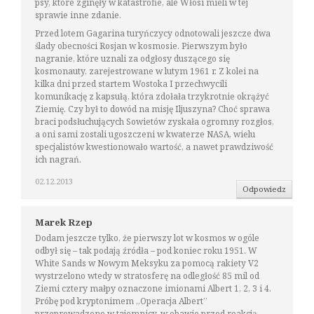
psy, które zginęły w katastrofie, ale Włosi mieli w tej
sprawie inne zdanie.
Przed lotem Gagarina turyńczycy odnotowali jeszcze dwa
ślady obecności Rosjan w kosmosie. Pierwszym było
nagranie, które uznali za odgłosy duszącego się
kosmonauty, zarejestrowane w lutym 1961 r. Z kolei na
kilka dni przed startem Wostoka I przechwycili
komunikację z kapsułą, która zdołała trzykrotnie okrążyć
Ziemię. Czy był to dowód na misję Iljuszyna? Choć sprawa
braci podsłuchujących Sowietów zyskała ogromny rozgłos,
a oni sami zostali ugoszczeni w kwaterze NASA, wielu
specjalistów kwestionowało wartość, a nawet prawdziwość
ich nagrań.
02.12.2013
Odpowiedz
Marek Rzep
Dodam jeszcze tylko, że pierwszy lot w kosmos w ogóle
odbył się – tak podają źródła – pod koniec roku 1951. W
White Sands w Nowym Meksyku za pomocą rakiety V2
wystrzelono wtedy w stratosferę na odległość 85 mil od
Ziemi cztery małpy oznaczone imionami Albert 1, 2, 3 i 4.
Próbę pod kryptonimem „Operacja Albert”
przeprowadzono w tajemnicy, w obawie przed reakcją