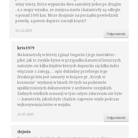
winy wieży, która wypuściła dwa samoloty jeden po drugim
, a z mapy wynika, ze miejsca startu i katastrofy są odległe
o ponad 1000 km. Może Rosjanie na początku powiedzieli
prawdę, a potem dopiero zaczęli kręcić?
01.12.2013
Odpowiedz
kris1979
Na katastrofę w której zginął Gagarin i jego instruktor -
pilot, jak to zwykle bywa w przypadku katastrof lotniczych
nałożyło sie kilka błędów których dopuściło się kilku ludzi
włącznie z załogą… .opis dokładny przebiegu tego
feralnego lotu jest zawarty w książce pt „Krzyk w
kosmosie” wydanej w latach 90-tych na podstawie
upublicznionych dokumentów z archiwów rosyjskich.
Żadnych wielkich sensacji w tym całym zdarzeniu nie było
— katastrofa, jakich było i będzie zapewne wiele podczas
wykonywania lotów w wojsku.
21.07.2015
Odpowiedz
dejwis