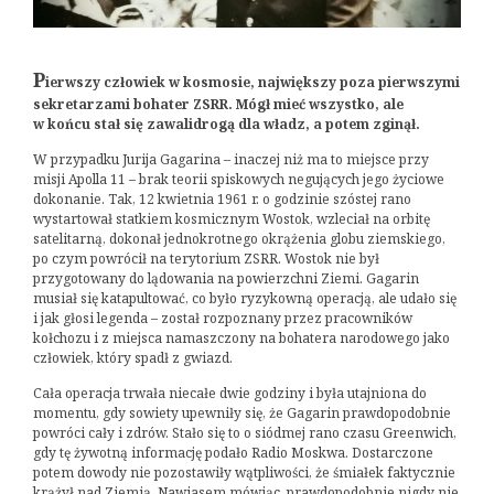
P
ierwszy człowiek w kosmosie, największy poza pierwszymi
sekretarzami bohater ZSRR. Mógł mieć wszystko, ale
w końcu stał się zawalidrogą dla władz, a potem zginął.
W przypadku Jurija Gagarina – inaczej niż ma to miejsce przy
misji Apolla 11 – brak teorii spiskowych negujących jego życiowe
dokonanie. Tak, 12 kwietnia 1961 r. o godzinie szóstej rano
wystartował statkiem kosmicznym Wostok, wzleciał na orbitę
satelitarną, dokonał jednokrotnego okrążenia globu ziemskiego,
po czym powrócił na terytorium ZSRR. Wostok nie był
przygotowany do lądowania na powierzchni Ziemi. Gagarin
musiał się katapultować, co było ryzykowną operacją, ale udało się
i jak głosi legenda – został rozpoznany przez pracowników
kołchozu i z miejsca namaszczony na bohatera narodowego jako
człowiek, który spadł z gwiazd.
Cała operacja trwała niecałe dwie godziny i była utajniona do
momentu, gdy sowiety upewniły się, że Gagarin prawdopodobnie
powróci cały i zdrów. Stało się to o siódmej rano czasu Greenwich,
gdy tę żywotną informację podało Radio Moskwa. Dostarczone
potem dowody nie pozostawiły wątpliwości, że śmiałek faktycznie
krążył nad Ziemią. Nawiasem mówiąc, prawdopodobnie nigdy nie