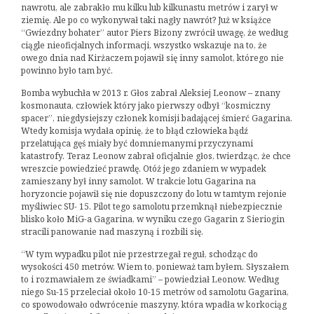
nawrotu, ale zabrakło mu kilku lub kilkunastu metrów i zarył w
ziemię. Ale po co wykonywał taki nagły nawrót? Już w książce
“Gwiezdny bohater” autor Piers Bizony zwrócił uwagę, że według
ciągle nieoficjalnych informacji, wszystko wskazuje na to, że
owego dnia nad Kirżaczem pojawił się inny samolot, którego nie
powinno było tam być.
Bomba wybuchła w 2013 r. Głos zabrał Aleksiej Leonow – znany
kosmonauta, człowiek który jako pierwszy odbył “kosmiczny
spacer”, niegdysiejszy członek komisji badającej śmierć Gagarina.
Wtedy komisja wydała opinię, że to błąd człowieka bądź
przelatująca gęś miały być domniemanymi przyczynami
katastrofy. Teraz Leonow zabrał oficjalnie głos, twierdząc, że chce
wreszcie powiedzieć prawdę. Otóż jego zdaniem w wypadek
zamieszany był inny samolot. W trakcie lotu Gagarina na
horyzoncie pojawił się nie dopuszczony do lotu w tamtym rejonie
myśliwiec SU- 15. Pilot tego samolotu przemknął niebezpiecznie
blisko koło MiG-a Gagarina, w wyniku czego Gagarin z Sieriogin
stracili panowanie nad maszyną i rozbili się.
“W tym wypadku pilot nie przestrzegał reguł, schodząc do
wysokości 450 metrów. Wiem to, ponieważ tam byłem. Słyszałem
to i rozmawiałem ze świadkami” – powiedział Leonow. Według
niego Su-15 przeleciał około 10-15 metrów od samolotu Gagarina,
co spowodowało odwrócenie maszyny, która wpadła w korkociąg