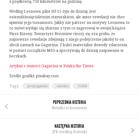
z prędkością 750 kilometrów na godzinę.
Według Leonowa, pilot SU-15 żyje do dzisiaj. Jest
osiemdziesięcioletnim staruszkiem, ale autor rewelacji nie chce
ujawnić jego tożsamości. Jakby nie patrzeć na motywy Leonowa, to
co mówi wydaje się zbieżne z tym co sugerował w swojej książce
Piers Bizony. Towarzysz Breżniew cieszy się zza grobu, że
najnowsze rewelacje zdejmują z niego podejrzenie jakoby to on
zlecił zamach na Gagarina. Z kolei materialne dowody zdarzenia
w postaci szczątków MIG-a spoczywają do dzisiaj zaspawane w
beczkach.
Artykuł o śmierci Gagarina w Polska the Times
Źródło grafiki: pixabay.com
Tagi:
propaganda
satelita
ZSRR
POPRZEDNIA HISTORIA
Notatki w kosmosie
NASTĘPNA HISTORIA
JFK według Kolonki