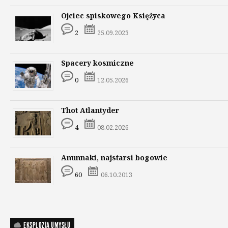
Ojciec spiskowego Księżyca
2
25.09.2023
Spacery kosmiczne
0
12.05.2026
Thot Atlantyder
4
08.02.2026
Anunnaki, najstarsi bogowie
60
06.10.2013
EKSPLOZJA UMYSŁU