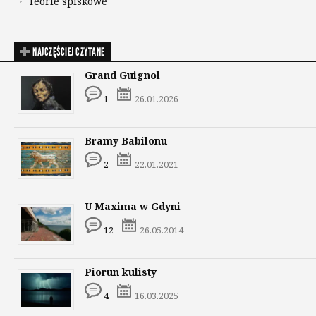
Teorie spiskowe
NAJCZĘŚCIEJ CZYTANE
Grand Guignol
1
26.01.2026
Bramy Babilonu
2
22.01.2021
U Maxima w Gdyni
12
26.05.2014
Piorun kulisty
4
16.03.2025