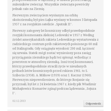
miłośników zwierząt. Wszystkie zwierzęta powróciły
jednak cało na Ziemię.
Pierwszym zwierzęciem wysłanym na orbitę
okołoziemską był pies Łajka wysłany w kosmos 3 listopada
1957 r. na rosyjskim satelicie „Sputnik II”.
Pierwszy załogowy lot kosmiczny odbył prawdopodobnie
rosyjski kosmonauta Aleksiej Ledowski w 1957 r. Według
źródeł amerykańskich rakieta Ledowskiego wystartowała z
radzieckiego centrum prób rakietowych położonego 60 mil
od Stalingradu. Gdy osiągnęła wysokość 200 mil, łączność
się urwała. Statek mógł zostać wyniesiony poza zasięg
przyciągania ziemskiego bądź też spłonął, wchodząc z
powrotem w atmosferę ziemską. Inni trzej kosmonauci,
którzy prawdopodobnie stracili życie w nieudanych
próbach lotów kosmicznych przed rokiem 1961, to S.
Sziborin (1958), A. Mitkow (1959) oraz I. Kaczur (1960).
Pierwszym niepowodzeniem, do którego Rosjanie się
przyznali, był lot z 24 kwietnia 1967 r., kiedy płk Władimir
Michajłowicz Komarów zginął podczas lądowania „Sojuza
I”.
02.12.2013
Odpowiedz