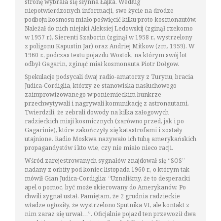
stronę wybrała się słynna Łajka. Według
niepotwierdzonych informacji, swe życie na drodze
podboju kosmosu miało poświęcić kilku proto-kosmonautów.
Należał do nich niejaki Aleksiej Ledowskij (zginął rzekomo
w 1957 r.), Sierenti Szaborin (zginął w 1958 r., wystrzelony
z poligonu Kapustin Jar) oraz Andriej Mitkow (zm. 1959). W
1960 r., podczas testu pojazdu Wostok, na którym swój lot
odbył Gagarin, zginąć miał kosmonauta Piotr Dołgow.
Spekulacje podsycali dwaj radio-amatorzy z Turynu, bracia
Judica-Cordiglia, którzy ze stanowiska nasłuchowego
zaimprowizowanego w poniemieckim bunkrze
przechwytywali i nagrywali komunikację z astronautami.
Twierdzili, że zebrali dowody na kilka załogowych
radzieckich misji kosmicznych (zarówno przed, jak i po
Gagarinie), które zakończyły się katastrofami i zostały
utajnione. Radio Moskwa nazywało ich tubą amerykańskich
propagandystów i kto wie, czy nie miało nieco racji.
Wśród zarejestrowanych sygnałów znajdował się “SOS”
nadany z orbity pod koniec listopada 1960 r., o którym tak
mówił Gian Judica-Cordiglia: “Uznaliśmy, że to desperacki
apel o pomoc, być może skierowany do Amerykanów. Po
chwili sygnał ustał. Pamiętam, że 2 grudnia radzieckie
władze ogłosiły, że wystrzelono Sputnika VI, ale kontakt z
nim zaraz się urwał…”. Oficjalnie pojazd ten przewoził dwa